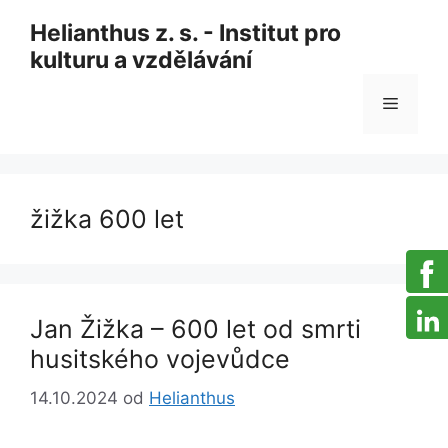
Skip
Helianthus z. s. - Institut pro
to
kulturu a vzdělávání
content
Menu
žižka 600 let
Jan Žižka – 600 let od smrti
husitského vojevůdce
14.10.2024
od
Helianthus