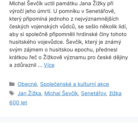
Michal Ševčík uctil památku Jana Žižky při
výročí jeho úmrtí. U pomníku v Senetářově,
který připomíná jednoho z nejvýznamnějších
českých vojenských vůdců, se sešlo několik lidí,
aby si společně připomněli hrdinské činy tohoto
husitského vojevůdce. Ševčík, který je známý
svým zájmem o husitskou epochu, přednesl
krátkou řeč o Žižkově významu pro české dějiny
a zdůraznil …
Více
Categories
Obecné
,
Společenské a kulturní akce
Tags
Jan Žižka
,
Michal Ševčík
,
Senetářov
,
žižka
600 let